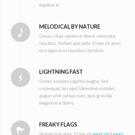
dapibus in.
MELODICAL BY NATURE
Donec vitae sapien ut libero venenatis
faucibus. Nullam quis ante. Etiam sit amet
orci eget eros faucibus tincidunt.
LIGHTNING FAST
Donec sodales sagittis magna. Sed
consequat, leo eget bibendum sodales,
augue velit cursus nunc, quis gravida
magna mi a libero.
FREAKY FLAGS
Nullam quis ante. Etiam sit
amet orci eget