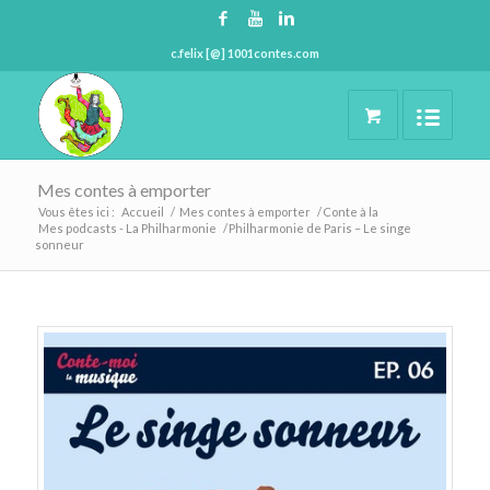
c.felix [@] 1001contes.com
Mes contes à emporter
Vous êtes ici :
Accueil
/
Mes contes à emporter
/
Conte à la
Mes podcasts - La Philharmonie
/
Philharmonie de Paris – Le singe
sonneur