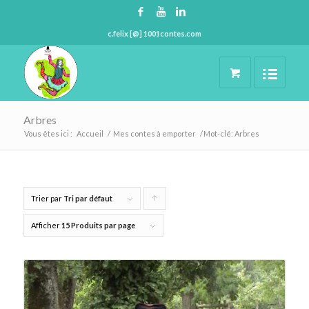
c.felix [@] 1001contes.com
Arbres
Vous êtes ici :
Accueil
/
Mes contes à emporter
/
Mot-clé: Arbres
Trier par
Tri par défaut
Cliquer
pour
Afficher
15 Produits par page
trier
les
produits
en