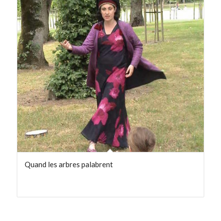
ordre
ascendant
Quand les arbres palabrent