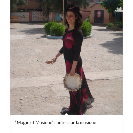
en
ordre
descendant
“Magie et Musique” contes sur la musique