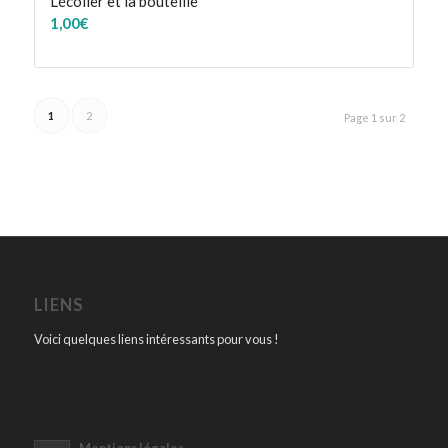
L’écolier et la bouteille
1,00
€
1
2
Page 1 sur 2
LIENS
Voici quelques liens intéressants pour vous !