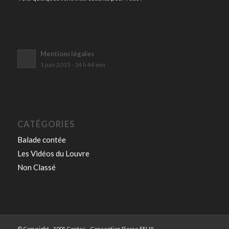
Mentions légales
1 juin 2015 - 14 h 44 min
CATÉGORIES
Balade contée
Les Vidéos du Louvre
Non Classé
© Copyright - 1001 Contes - Conception Pierre FELIX