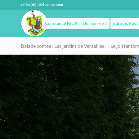
c.felix [@] 1001contes.com
Constance FELIX … Qui suis-je ?
Edition, Pod
Balade contée : Les jardins de Versailles : « Le joli fantô