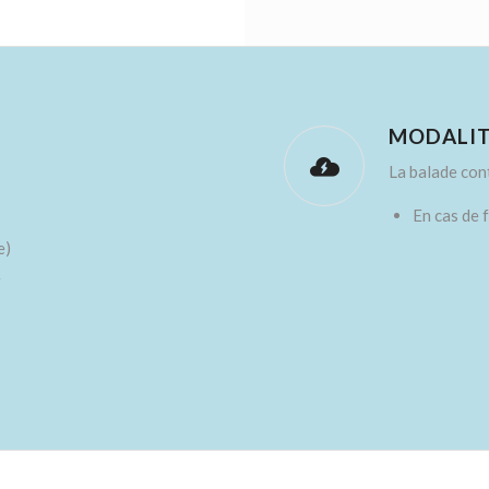
MODALIT
La balade con
En cas de 
e)
r