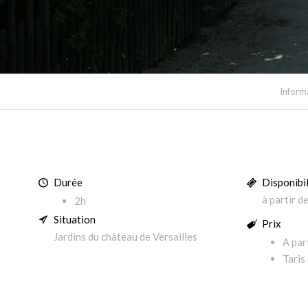
Inform
Durée
Disponibil
à partir d
2h
Situation
Prix
Jardins du château de Versailles
A par
Taris