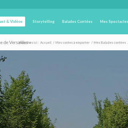
cast & Vidéos
Storytelling
Balades Contées
Mes Spectacle
me de Versailles »
Vous êtes ici :
Accueil
/
Mes contes à emporter
/
Mes Balades contées