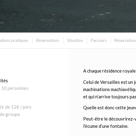
ations pratiques
Réservations
Situation
Parcours
Réservation
A chaque résidence royal
ités
Celui de Versailles est un 
e 10 personnes
machinations machiavélique
et qui n’arrive toujours pas
tir de 12€ / pers
Quelle est donc cette jeun
 de groupe
Peut-être le découvrirez-
l’écume d’une fontaine.