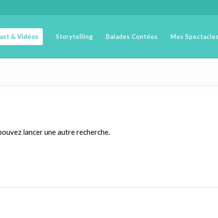
cast & Vidéos
Storytelling
Balades Contées
Mes Spectacle
 pouvez lancer une autre recherche.