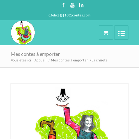
c.felix [@] 1001contes.com
Mes contes à emporter
Vous êtes ici :
Accueil
/
Mes contes à emporter
/
La chûéte