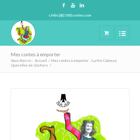
c.felix [@] 1001contes.com
Mes contes à emporter
Vous êtes ici :
Accueil
/
Mes contes à emporter
/
La fée Cabosse
Querelles de clochers
/