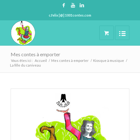
c.felix [@] 1001contes.com
Mes contes à emporter
Vous êtes ici :
Accueil
/
Mes contes à emporter
/
Kiosque à musique
/
La fille du caniveau