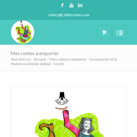
c.felix [@] 1001contes.com
Mes contes à emporter
Vous êtes ici :
Accueil
/
Mes contes à emporter
/
Le musicien et la
Histoires à dormir debout
/
vérité