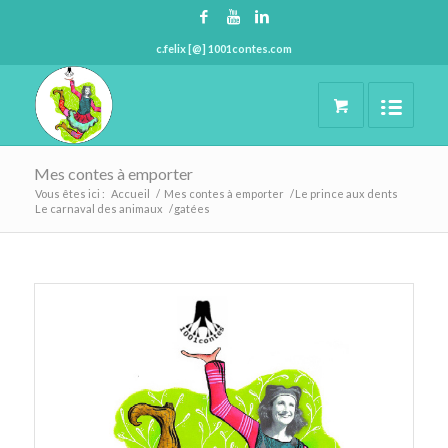
c.felix [@] 1001contes.com
Mes contes à emporter
Vous êtes ici :
Accueil
/
Mes contes à emporter
/
Le prince aux dents
Le carnaval des animaux
/
gatées