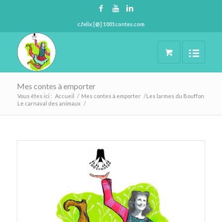
c.felix [@] 1001contes.com
Mes contes à emporter
Vous êtes ici :
Accueil
/
Mes contes à emporter
/
Les larmes du Bouffon
Le carnaval des animaux
/