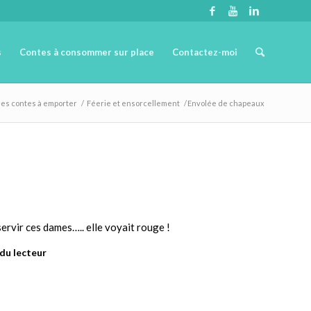
s
Contes à consommer sur place
Contactez-moi
es contes à emporter
/
Féerie et ensorcellement
/
Envolée de chapeaux
servir ces dames….. elle voyait rouge !
 du lecteur