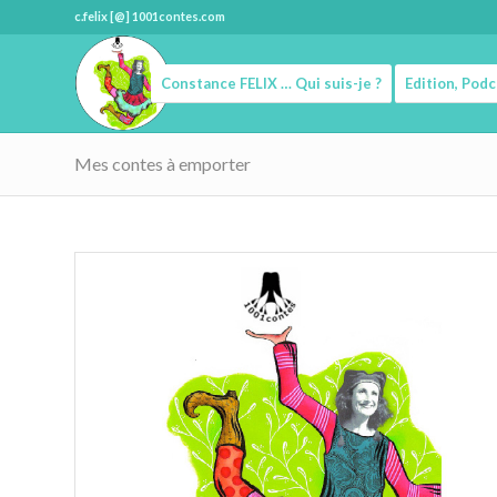
c.felix [@] 1001contes.com
Constance FELIX … Qui suis-je ?
Edition, Pod
Mes contes à emporter