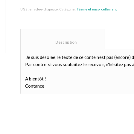
UGS :
envolee-chapeaux
Catégorie :
Féerie et ensorcellement
						Description					
Je suis désolée, le texte de ce conte n'est pas (encore) d
Par contre, si vous souhaitez le recevoir, n'hésitez pas à 
A bientôt !
Contance