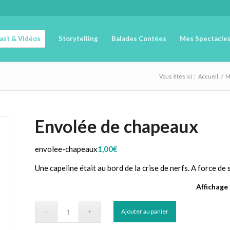
cast & Vidéos
Storytelling
Balades Contées
Mes Spectacle
Vous êtes ici :
Accueil
/
M
Envolée de chapeaux
envolee-chapeaux
1,00
€
Une capeline était au bord de la crise de nerfs. A force de 
Affichage
Ajouter au panier