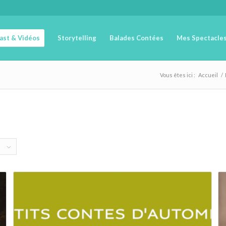
cast & Vidéos
Storytelling
Balades Contées
Mes Spectacle
Vous êtes ici :
Accueil
/