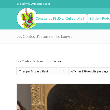
c.felix [@] 1001contes.com
Constance FELIX … Qui suis-je ?
Edition, Pod
Les Contes d'automne - Le Louvre
Les Contes d’automne – Le Louvre
Trier par
Tri par défaut
Afficher
Cliquer
15 Produits par page
pour
trier
les
produits
en