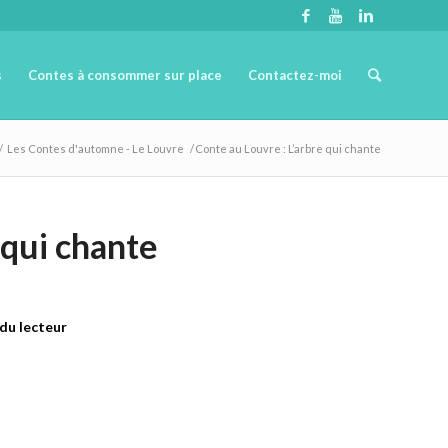
s
Contes à consommer sur place
Contactez-moi
/
Les Contes d'automne - Le Louvre
/
Conte au Louvre : L’arbre qui chante
 qui chante
 du lecteur