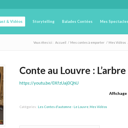
cast & Vidéos
Storytelling
Balades Contées
Mes Spectacle
Vous êtes ici :
Accueil
/
Mes contes à emporter
/
Mes Vidéos
Conte au Louvre : L’arbre
https://youtu.be/0XfzUaj0QhU
Affichage
Catégories :
Les Contes d'automne - Le Louvre
,
Mes Vidéos