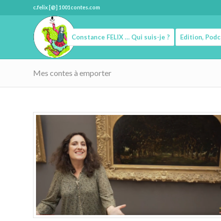
c.felix [@] 1001contes.com
Constance FELIX … Qui suis-je ?
Edition, Pod
Mes contes à emporter