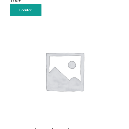
1,00
€
Ecouter