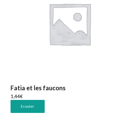
Fatia et les faucons
1,44
€
Ecouter