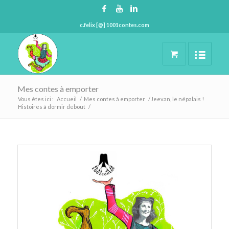
c.felix [@] 1001contes.com
Mes contes à emporter
Vous êtes ici :
Accueil
/
Mes contes à emporter
/
Jeevan, le népalais !
Histoires à dormir debout
/