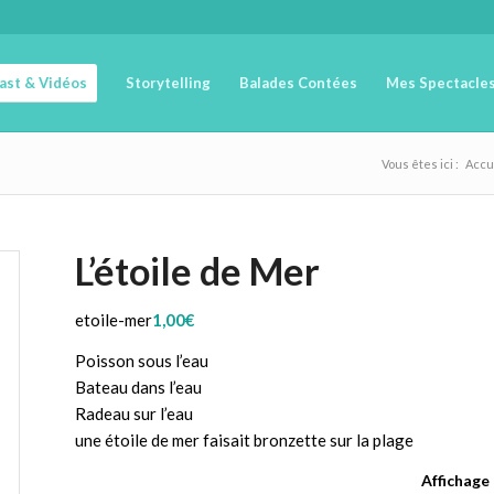
cast & Vidéos
Storytelling
Balades Contées
Mes Spectacle
Vous êtes ici :
Accu
L’étoile de Mer
etoile-mer
1,00
€
Poisson sous l’eau
Bateau dans l’eau
Radeau sur l’eau
une étoile de mer faisait bronzette sur la plage
Affichage