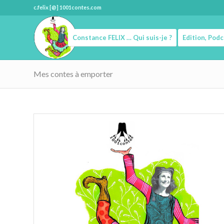
c.felix [@] 1001contes.com
Constance FELIX … Qui suis-je ?
Edition, Pod
Mes contes à emporter