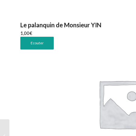
Le palanquin de Monsieur YIN
1,00
€
Ecouter
Galipette et Monsieur Loyal