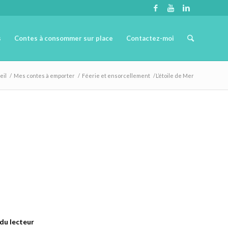
s
Contes à consommer sur place
Contactez-moi
eil
/
Mes contes à emporter
/
Féerie et ensorcellement
/
L’étoile de Mer
 du lecteur