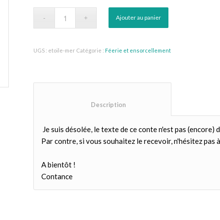
Ajouter au panier
UGS :
etoile-mer
Catégorie :
Féerie et ensorcellement
						Description					
Je suis désolée, le texte de ce conte n'est pas (encore) d
Par contre, si vous souhaitez le recevoir, n'hésitez pas à 
A bientôt !
Contance