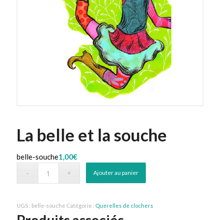
La belle et la souche
belle-souche
1,00
€
Ajouter au panier
UGS :
belle-souche
Catégorie :
Querelles de clochers
Produits associés