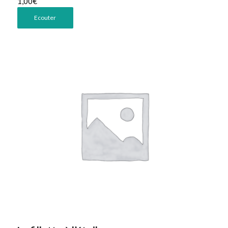
1,00
€
Ecouter