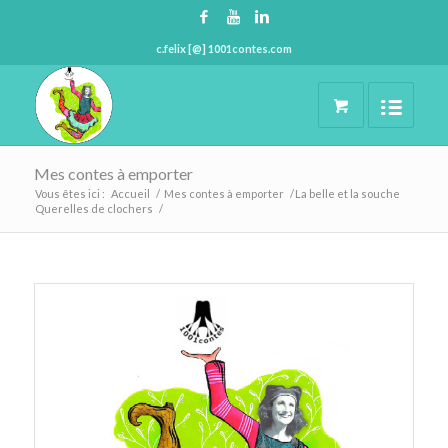
c.felix [@] 1001contes.com
Mes contes à emporter
Vous êtes ici :
Accueil
/
Mes contes à emporter
/
La belle et la souche
Querelles de clochers
/