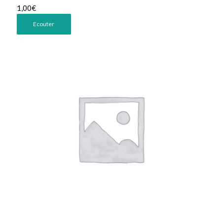
1,00
€
Ecouter