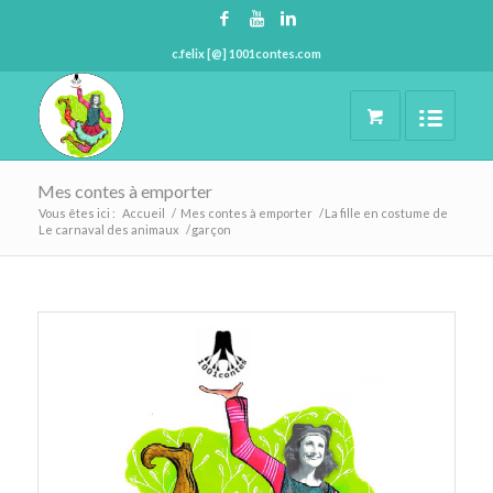
c.felix [@] 1001contes.com
Mes contes à emporter
Vous êtes ici :
Accueil
/
Mes contes à emporter
/
La fille en costume de
Le carnaval des animaux
/
garçon