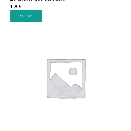
1,00
€
Ecouter