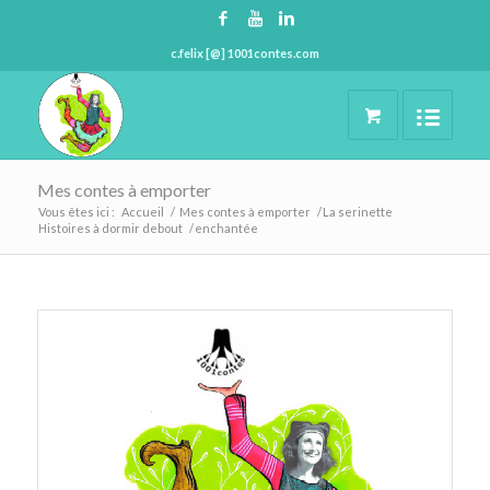
c.felix [@] 1001contes.com
Mes contes à emporter
Vous êtes ici :
Accueil
/
Mes contes à emporter
/
La serinette
Histoires à dormir debout
/
enchantée