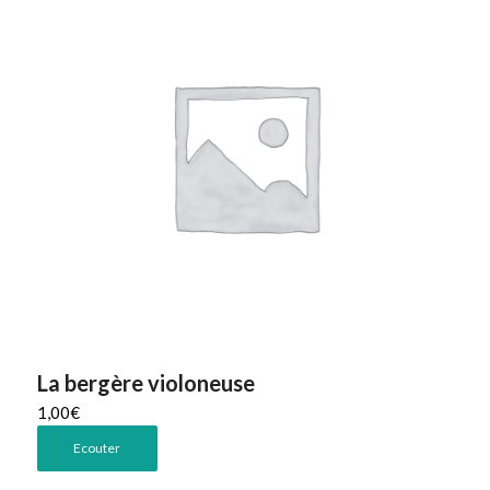
La bergère violoneuse
1,00
€
Ecouter