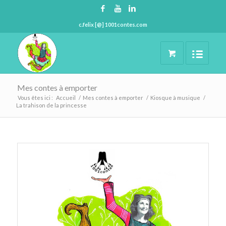
c.felix [@] 1001contes.com
Mes contes à emporter
Vous êtes ici :
Accueil
/
Mes contes à emporter
/
Kiosque à musique
/
La trahison de la princesse