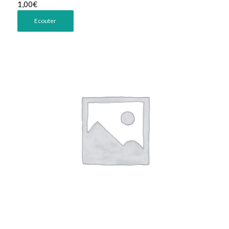
1,00
€
Ecouter