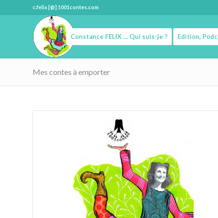
c.felix [@] 1001contes.com
Constance FELIX … Qui suis-je ?
Edition, Pod
Mes contes à emporter