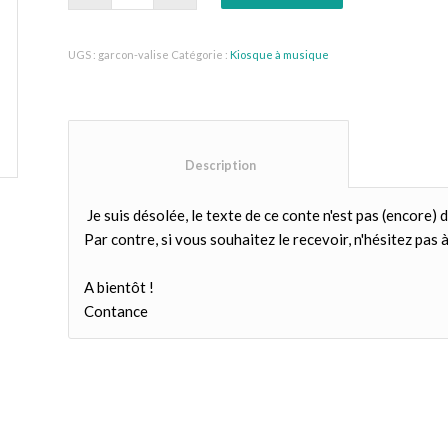
UGS :
garcon-valise
Catégorie :
Kiosque à musique
						Description					
Je suis désolée, le texte de ce conte n'est pas (encore) d
Par contre, si vous souhaitez le recevoir, n'hésitez pas à 
A bientôt !
Contance