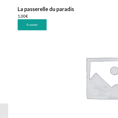
La passerelle du paradis
1,00
€
Ecouter
Le potager magique !