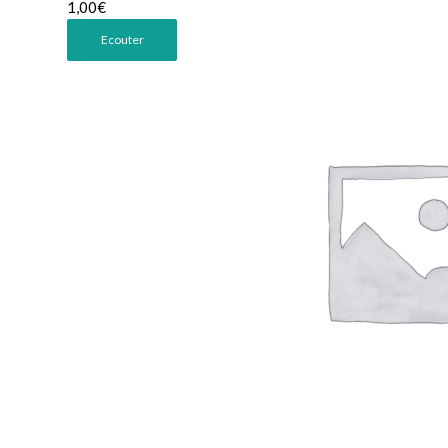
1,00
€
Ecouter