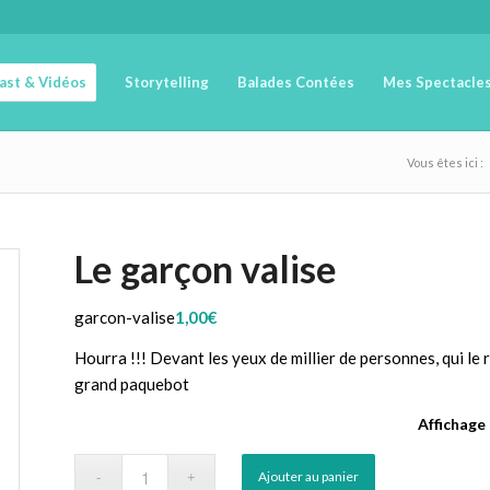
cast & Vidéos
Storytelling
Balades Contées
Mes Spectacle
Vous êtes ici :
Le garçon valise
garcon-valise
1,00
€
Hourra !!! Devant les yeux de millier de personnes, qui le
grand paquebot
Affichage
Ajouter au panier