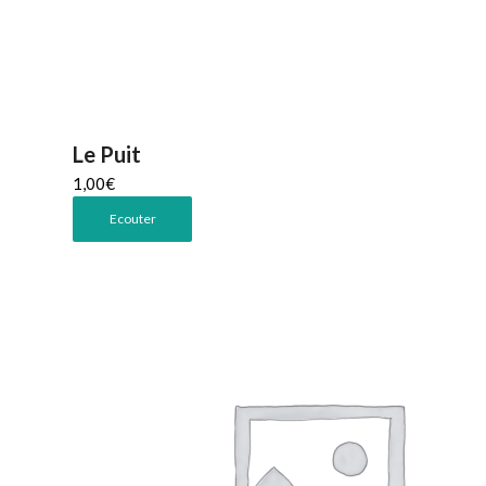
Le Puit
1,00
€
Ecouter