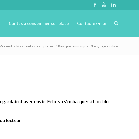
s
Contes à consommer sur place
Contactez-moi
Accueil
/
Mes contes à emporter
/
Kiosque à musique
/
Le garçon valise
 regardaient avec envie, Felix va s’embarquer à bord du
 du lecteur