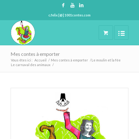
c.felix [@] 1001contes.com
Mes contes à emporter
Vous êtes ici :
Accueil
/
Mes contes à emporter
/
Le moulin et la fée
Le carnaval des animaux
/