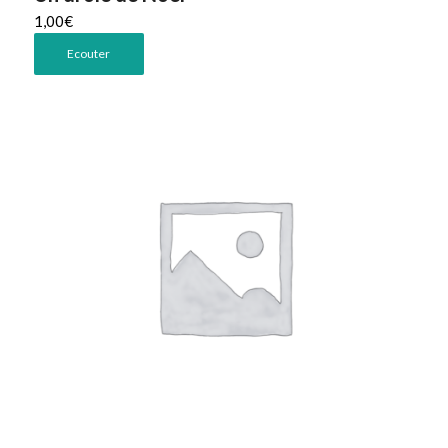
1,00
€
Ecouter