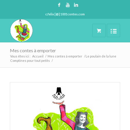
c.felix [@] 1001contes.com
Mes contes à emporter
Vous êtes ici :
Accueil
/
Mes contes à emporter
/
Le poulain de la lune
Comptines pour tout petits
/