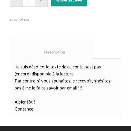
Ajouter au panier
UGS :
roi-fou
						Description					
Je suis désolée, le texte de ce conte n'est pas
(encore) disponible à la lecture.
Par contre, si vous souhaitez le recevoir, n'hésitez
pas à me le faire savoir par email !!!.
A bientôt !
Contance