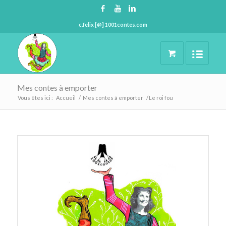
c.felix [@] 1001contes.com
Mes contes à emporter
Vous êtes ici :
Accueil
/
Mes contes à emporter
/
Le roi fou