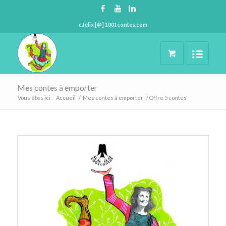
c.felix [@] 1001contes.com
Mes contes à emporter
Vous êtes ici :
Accueil
/
Mes contes à emporter
/
Offre 5 contes