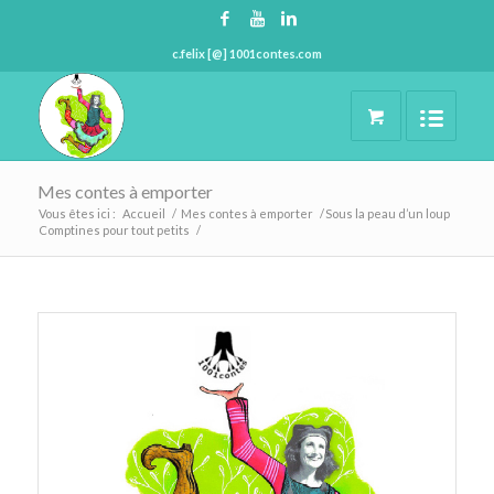
c.felix [@] 1001contes.com
Mes contes à emporter
Vous êtes ici :
Accueil
/
Mes contes à emporter
/
Sous la peau d’un loup
Comptines pour tout petits
/