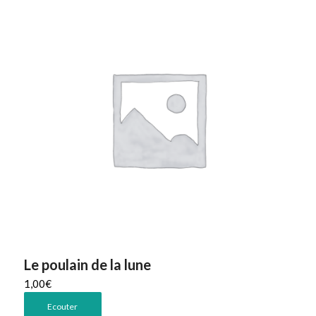
Le poulain de la lune
1,00
€
Ecouter