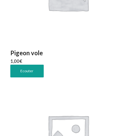
Pigeon vole
1,00
€
Ecouter