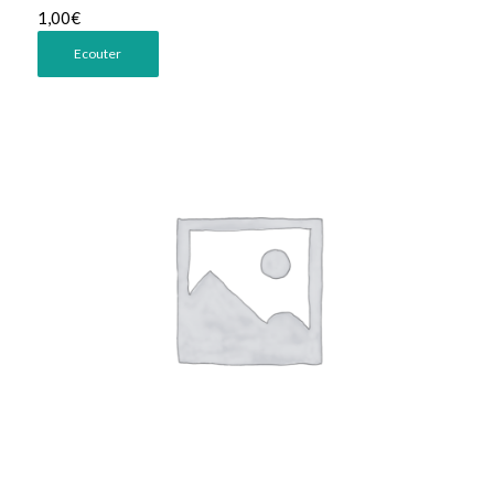
1,00
€
Ecouter