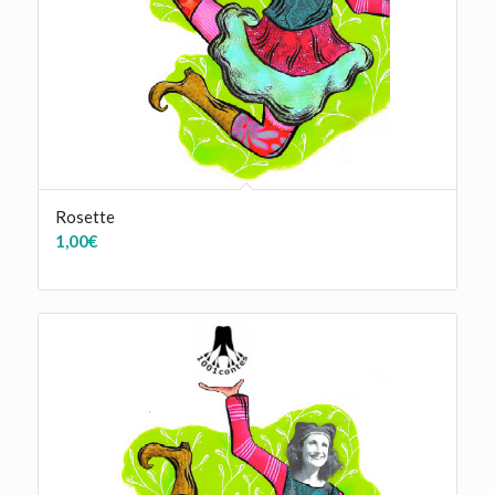
Rosette
1,00
€