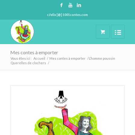
c.felix [@] 1001contes.com
Mes contes à emporter
Vous êtes ici :
Accueil
/
Mes contes à emporter
/
L’homme poussin
Querelles de clochers
/