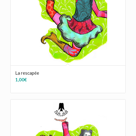
La rescapée
1,00
€