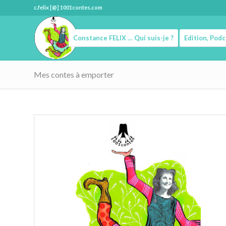
c.felix [@] 1001contes.com
Constance FELIX … Qui suis-je ?
Edition, Pod
Mes contes à emporter