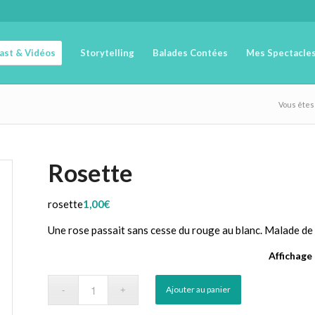
cast & Vidéos
Storytelling
Balades Contées
Mes Spectacle
Vous êtes i
Rosette
rosette
1,00
€
Une rose passait sans cesse du rouge au blanc. Malade de t
Affichage
Ajouter au panier