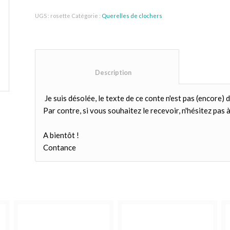
UGS :
rosette
Catégorie :
Querelles de clochers
						Description					
Je suis désolée, le texte de ce conte n'est pas (encore) d
Par contre, si vous souhaitez le recevoir, n'hésitez pas à 
A bientôt !
Contance