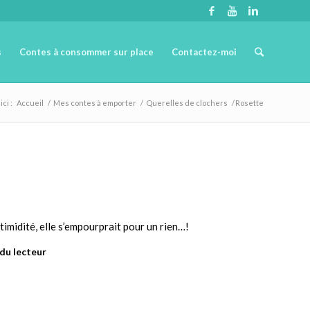
s
Contes à consommer sur place
Contactez-moi
ci :
Accueil
/
Mes contes à emporter
/
Querelles de clochers
/
Rosette
imidité, elle s’empourprait pour un rien…!
 du lecteur