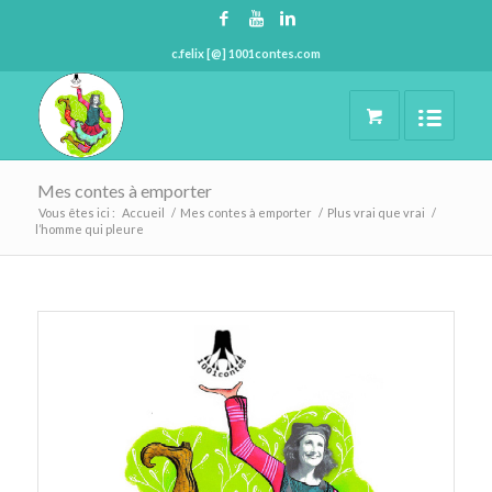
c.felix [@] 1001contes.com
Mes contes à emporter
Vous êtes ici :
Accueil
/
Mes contes à emporter
/
Plus vrai que vrai
/
l’homme qui pleure