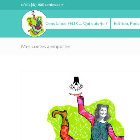
c.felix [@] 1001contes.com
Constance FELIX … Qui suis-je ?
Edition, Pod
Mes contes à emporter