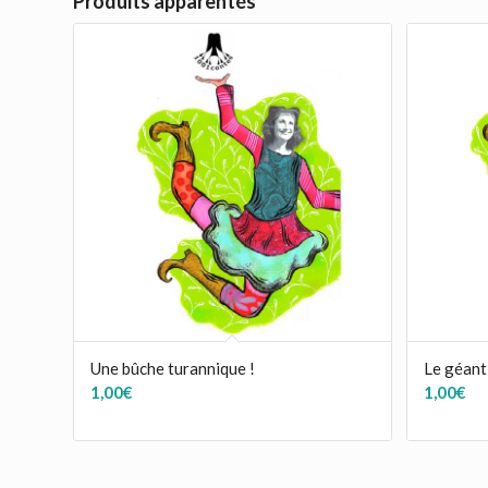
Produits apparentés
Une bûche turannique !
Le géant
1,00
€
1,00
€