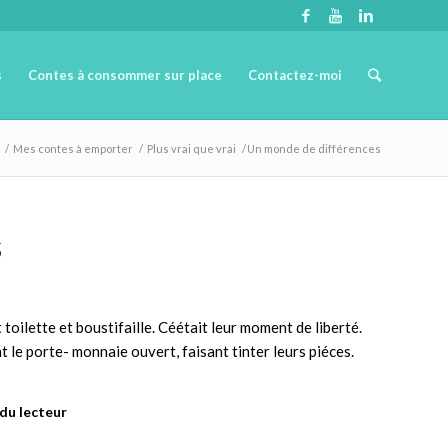
s
Contes à consommer sur place
Contactez-moi
/
Mes contes à emporter
/
Plus vrai que vrai
/
Un monde de différences
s
oilette et boustifaille. Céétait leur moment de liberté.
t le porte- monnaie ouvert, faisant tinter leurs piéces.
 du lecteur