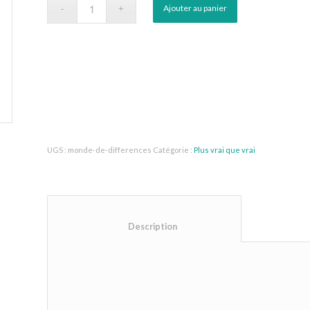
Ajouter au panier
UGS :
monde-de-differences
Catégorie :
Plus vrai que vrai
						Description					