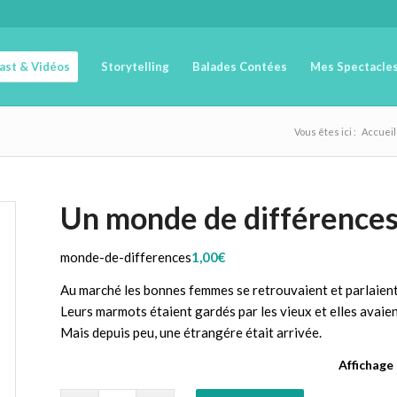
cast & Vidéos
Storytelling
Balades Contées
Mes Spectacle
Vous êtes ici :
Accueil
Un monde de différence
monde-de-differences
1,00
€
Au marché les bonnes femmes se retrouvaient et parlaient t
Leurs marmots étaient gardés par les vieux et elles avaien
Mais depuis peu, une étrangére était arrivée.
Affichage