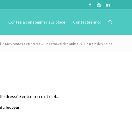
s
Contes à consommer sur place
Contactez-moi
l
/
Mes contes à emporter
/
Le carnaval des animaux
/
le train des lutins
elle dressée entre terre et ciel…
 du lecteur