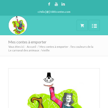
c.felix [@] 1001contes.com
Mes contes à emporter
Vous êtes ici :
Accueil
/
Mes contes à emporter
/
les couleurs de la
Le carnaval des animaux
/
vieille