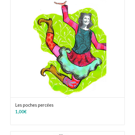
en
ordre
ascendant
Les poches percées
1,00
€