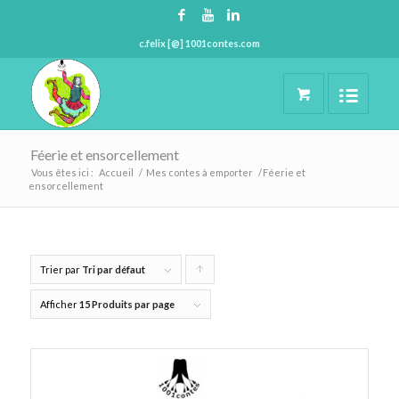
c.felix [@] 1001contes.com
Féerie et ensorcellement
Vous êtes ici :
Accueil
/
Mes contes à emporter
/
Féerie et
ensorcellement
Trier par
Tri par défaut
Cliquer
pour
Afficher
15 Produits par page
trier
les
produits