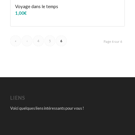
Voyage dans le temps
1,00
€
«
‹
4
5
6
Page 6 sur 6
LIENS
Voici quelques liens intéressants pour vous !