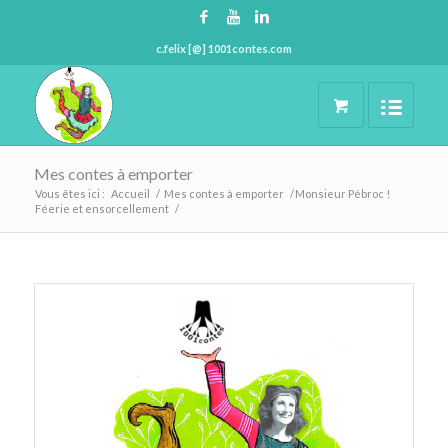
c.felix [@] 1001contes.com
Mes contes à emporter
Vous êtes ici :
Accueil
/
Mes contes à emporter
/
Monsieur Pébroc !
Féerie et ensorcellement
/