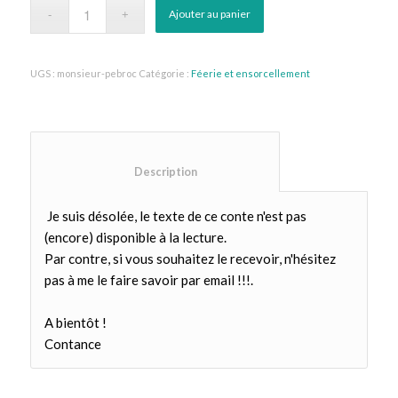
Ajouter au panier
UGS :
monsieur-pebroc
Catégorie :
Féerie et ensorcellement
						Description					
Je suis désolée, le texte de ce conte n'est pas
(encore) disponible à la lecture.
Par contre, si vous souhaitez le recevoir, n'hésitez
pas à me le faire savoir par email !!!.
A bientôt !
Contance