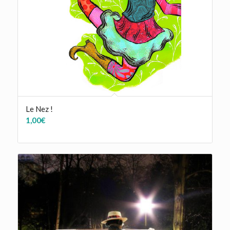
Le Nez !
1,00
€