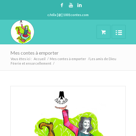
c.felix [@] 1001contes.com
Mes contes à emporter
Vous êtes ici :
Accueil
/
Mes contes à emporter
/
Les amis de Dieu
Féerie et ensorcellement
/