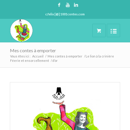
c.felix [@] 1001contes.com
Mes contes à emporter
Vous êtes ici :
Accueil
/
Mes contes à emporter
/
Le lion à la crinière
Féerie et ensorcellement
/
d’or