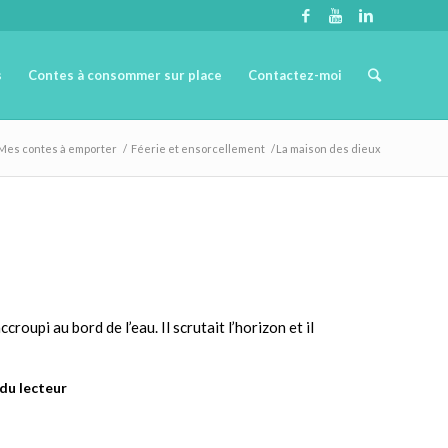
s
Contes à consommer sur place
Contactez-moi
Mes contes à emporter
/
Féerie et ensorcellement
/
La maison des dieux
roupi au bord de l’eau. Il scrutait l’horizon et il
 du lecteur