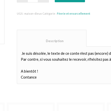
UGS :
maison-dieux
Catégorie :
Féerie et ensorcellement
						Description					
Je suis désolée, le texte de ce conte n'est pas (encore) d
Par contre, si vous souhaitez le recevoir, n'hésitez pas à 
A bientôt !
Contance