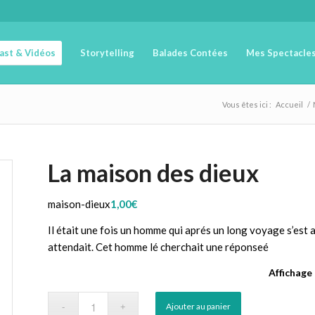
cast & Vidéos
Storytelling
Balades Contées
Mes Spectacle
Vous êtes ici :
Accueil
/
La maison des dieux
maison-dieux
1,00
€
Il était une fois un homme qui aprés un long voyage s’est acc
attendait. Cet homme lé cherchait une réponseé
Affichage
Ajouter au panier