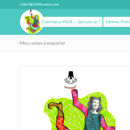
c.felix [@] 1001contes.com
Constance FELIX … Qui suis-je ?
Edition, Pod
Mes contes à emporter