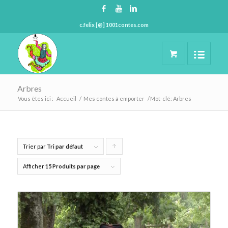
c.felix [@] 1001contes.com
Arbres
Vous êtes ici :
Accueil
/
Mes contes à emporter
/
Mot-clé: Arbres
Trier par
Tri par défaut
Cliquer
pour
Afficher
15 Produits par page
trier
les
produits
en