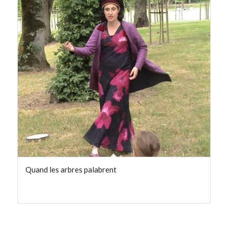
ordre
ascendant
Quand les arbres palabrent