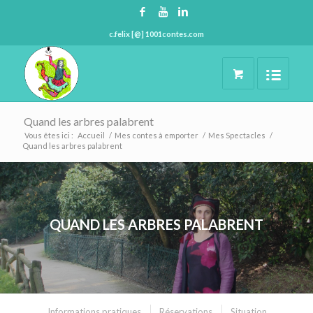
c.felix [@] 1001contes.com
Quand les arbres palabrent
Vous êtes ici :
Accueil
/
Mes contes à emporter
/
Mes Spectacles
/
Quand les arbres palabrent
QUAND LES ARBRES PALABRENT
Informations pratiques
Réservations
Situation