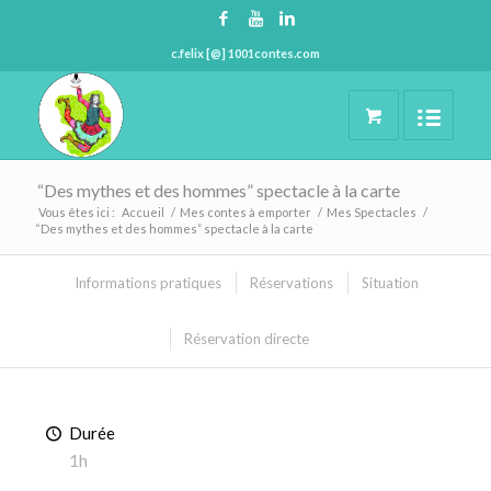
c.felix [@] 1001contes.com
“Des mythes et des hommes” spectacle à la carte
Vous êtes ici :
Accueil
/
Mes contes à emporter
/
Mes Spectacles
/
“Des mythes et des hommes” spectacle à la carte
Informations pratiques
Réservations
Situation
Réservation directe
Durée
1h