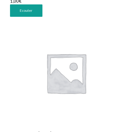
1,00
€
Ecouter