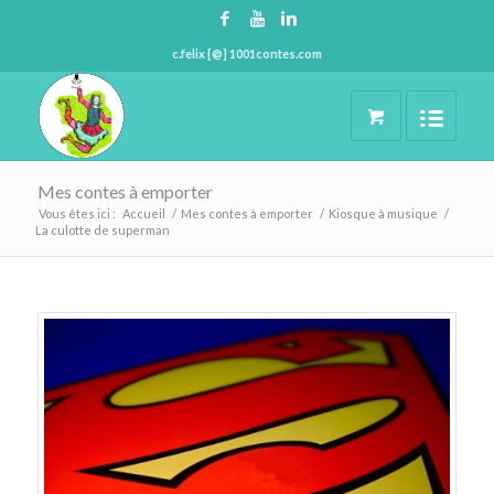
c.felix [@] 1001contes.com
Mes contes à emporter
Vous êtes ici :
Accueil
/
Mes contes à emporter
/
Kiosque à musique
/
La culotte de superman