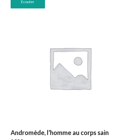
Ecouter
Andromède, l’homme au corps sain