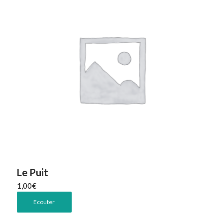
Le Puit
1,00
€
Ecouter