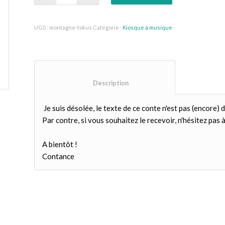
UGS :
montagne-tokus
Catégorie :
Kiosque à musique
						Description					
Je suis désolée, le texte de ce conte n'est pas (encore) d
Par contre, si vous souhaitez le recevoir, n'hésitez pas à 
A bientôt !
Contance