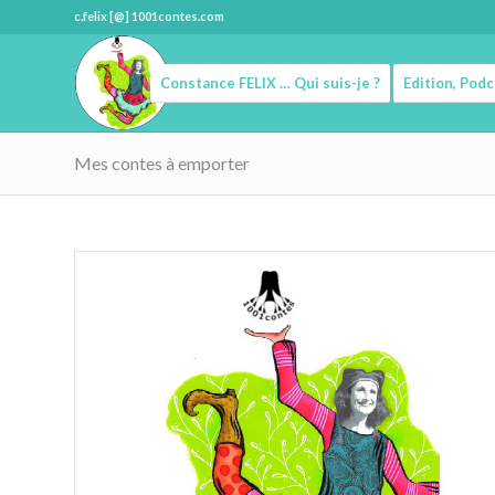
c.felix [@] 1001contes.com
Constance FELIX … Qui suis-je ?
Edition, Pod
Mes contes à emporter