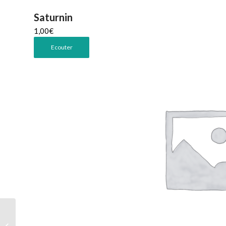
Saturnin
1,00
€
Ecouter
La parole du vieillard