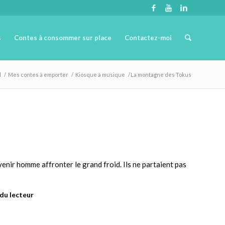
s
Contes à consommer sur place
Contactez-moi
l
/
Mes contes à emporter
/
Kiosque à musique
/
La montagne des Tokus
enir homme affronter le grand froid. Ils ne partaient pas
 du lecteur