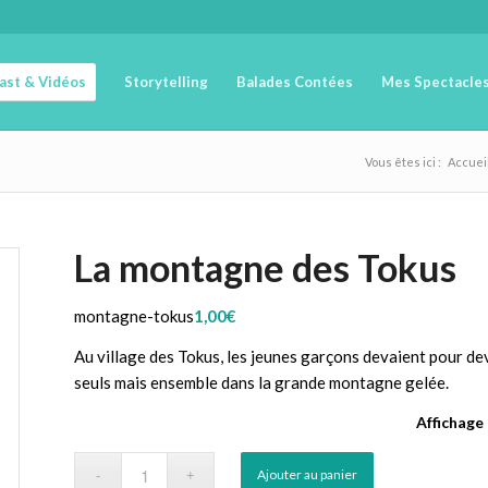
cast & Vidéos
Storytelling
Balades Contées
Mes Spectacle
Vous êtes ici :
Accuei
La montagne des Tokus
montagne-tokus
1,00
€
Au village des Tokus, les jeunes garçons devaient pour dev
seuls mais ensemble dans la grande montagne gelée.
Affichage
Ajouter au panier