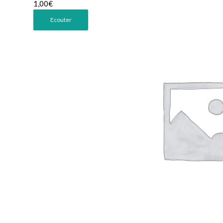
1,00
€
Ecouter