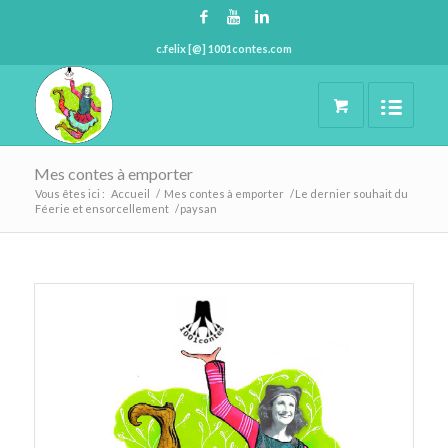
c.felix [@] 1001contes.com
Mes contes à emporter
Vous êtes ici :
Accueil
/
Mes contes à emporter
/
Le dernier souhait du
Féerie et ensorcellement
/
paysan