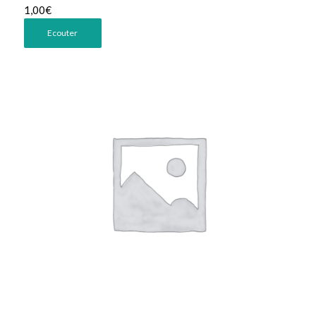
1,00
€
Ecouter