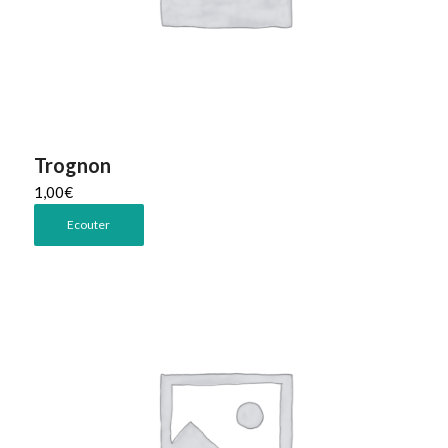
Trognon
1,00
€
Ecouter