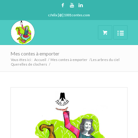
c.felix [@] 1001contes.com
Mes contes à emporter
Vous êtes ici :
Accueil
/
Mes contes à emporter
/
Les arbres du ciel
Querelles de clochers
/