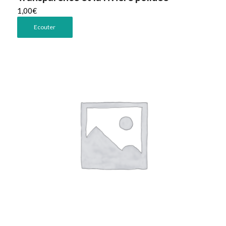
1,00
€
Ecouter