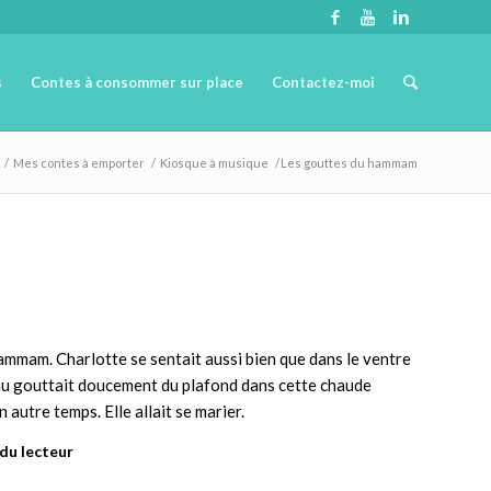
s
Contes à consommer sur place
Contactez-moi
/
Mes contes à emporter
/
Kiosque à musique
/
Les gouttes du hammam
mmam. Charlotte se sentait aussi bien que dans le ventre
eau gouttait doucement du plafond dans cette chaude
utre temps. Elle allait se marier.
 du lecteur