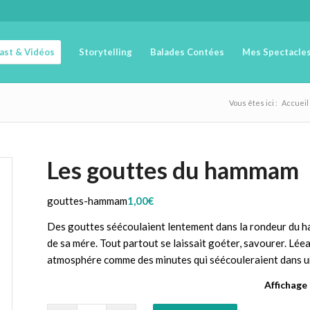
cast & Vidéos
Storytelling
Balades Contées
Mes Spectacle
Vous êtes ici :
Accueil
Les gouttes du hammam
gouttes-hammam
1,00
€
Des gouttes séécoulaient lentement dans la rondeur du ha
de sa mére. Tout partout se laissait goéter, savourer. Lé
atmosphére comme des minutes qui séécouleraient dans un a
Affichage