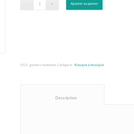
Ajouter au panier
UGS :
gouttes-hammam
Catégorie :
Kiosque à musique
						Description					