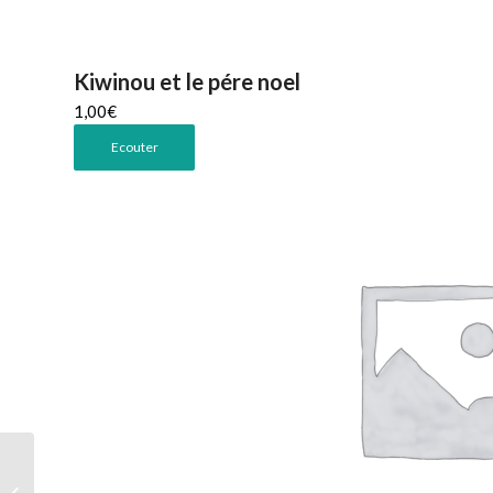
Kiwinou et le pére noel
1,00
€
Ecouter
Le frôlement d’une plume