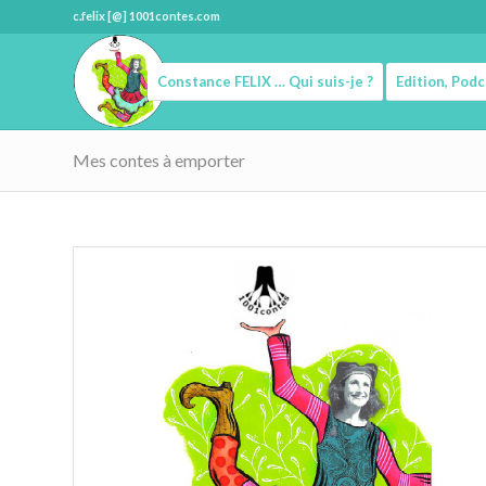
c.felix [@] 1001contes.com
Constance FELIX … Qui suis-je ?
Edition, Pod
Mes contes à emporter