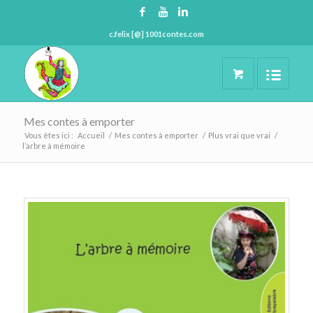
c.felix [@] 1001contes.com
Mes contes à emporter
Vous êtes ici :
Accueil
/
Mes contes à emporter
/
Plus vrai que vrai
/
l’arbre à mémoire