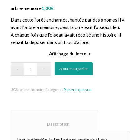
arbre-memoire
1,00
€
Dans cette forêt enchantée, hantée par des gnomes Il y
avait l’arbre à mémoire, c’est là où vivait l’oiseau bleu.
A chaque fois que l’oiseau avait récolté une histoire, il
venait la déposer dans un trou d’arbre.
Affichage du lecteur
Ajouter au panier
UGS :
arbre-memoire
Catégorie :
Plus vrai que vrai
						Description					
Je suis désolée, le texte de ce conte n'est pas