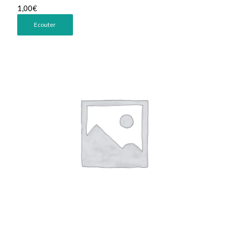
1,00
€
Ecouter