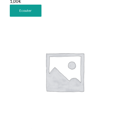
1,00
€
Ecouter