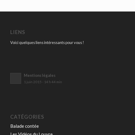
LIENS
Voici quelques liens intéressants pour vous !
Mentions légales
1 juin 2015 - 14 h 44 min
CATÉGORIES
Balade contée
Les Vidéos du Louvre