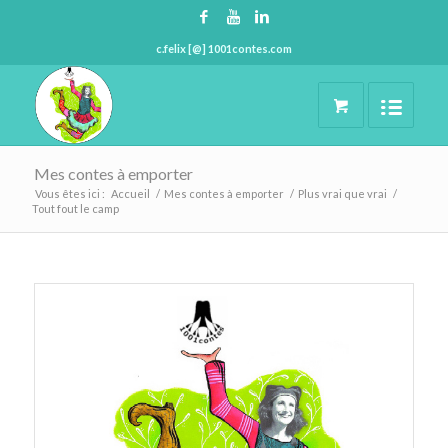
c.felix [@] 1001contes.com
Mes contes à emporter
Vous êtes ici :
Accueil
/
Mes contes à emporter
/
Plus vrai que vrai
/
Tout fout le camp