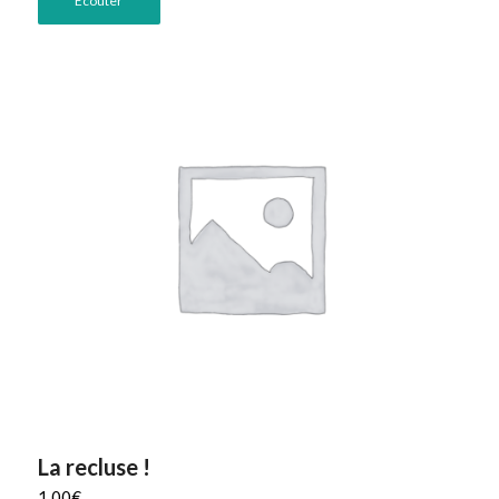
Ecouter
La recluse !
1,00
€