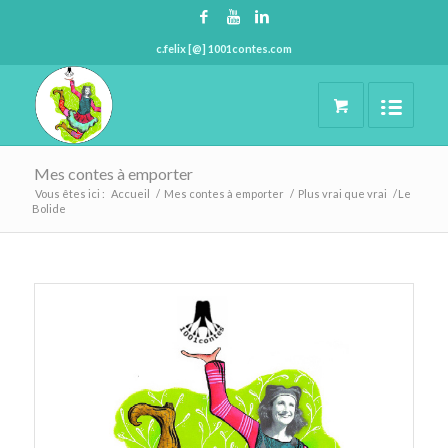
c.felix [@] 1001contes.com
Mes contes à emporter
Vous êtes ici :
Accueil
/
Mes contes à emporter
/
Plus vrai que vrai
/
Le
Bolide